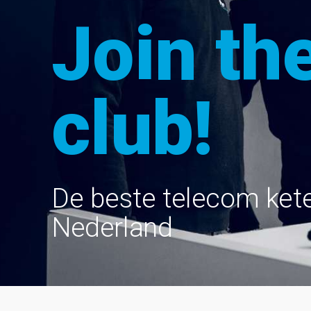
Join
th
club!
De beste telecom ket
Nederland