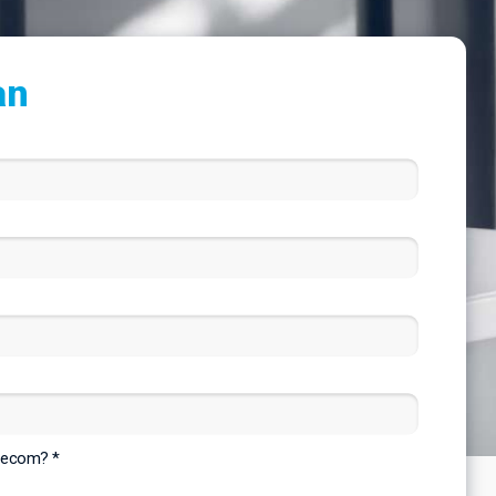
an
elecom? *