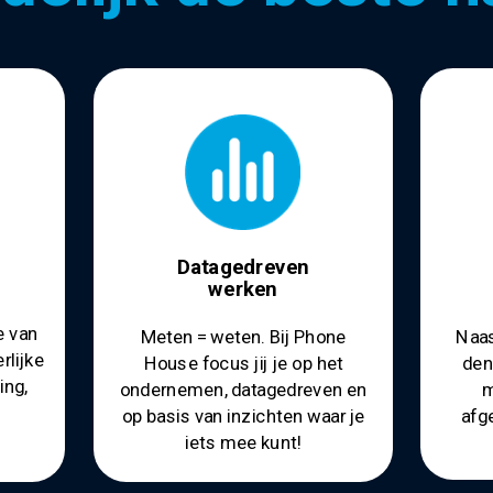
Datagedreven
werken
e van
Meten = weten. Bij Phone
Naas
rlijke
House focus jij je op het
den
ing,
ondernemen, datagedreven en
m
op basis van inzichten waar je
afg
iets mee kunt!