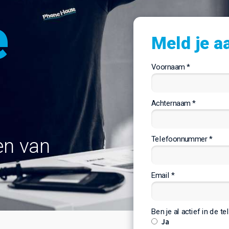
e
Meld je a
Voornaam *
Achternaam *
Telefoonnummer *
en van
Email *
Ben je al actief in de t
Ja